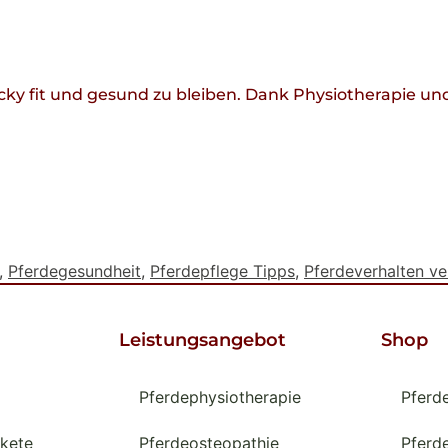
y fit und gesund zu bleiben. Dank Physiotherapie und
,
Pferdegesundheit
,
Pferdepflege Tipps
,
Pferdeverhalten ve
Leistungsangebot
Shop
Pferdephysiotherapie
Pferd
kete
Pferdeosteopathie
Pferd