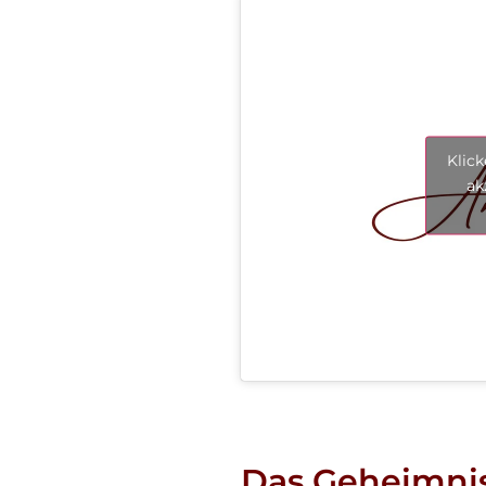
Klic
ak
Das Geheimni