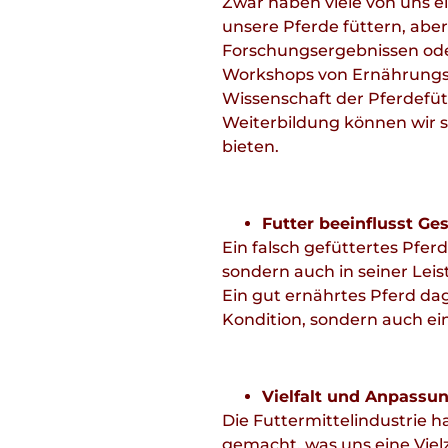
Zwar haben viele von uns e
unsere Pferde füttern, aber
Forschungsergebnissen od
Workshops von Ernährungse
Wissenschaft der Pferdefüt
Weiterbildung können wir s
bieten.
Futter beeinflusst Ge
Ein falsch gefüttertes Pfe
sondern auch in seiner Lei
Ein gut ernährtes Pferd da
Kondition, sondern auch ei
Vielfalt und Anpassun
Die Futtermittelindustrie h
gemacht, was uns eine Vielz