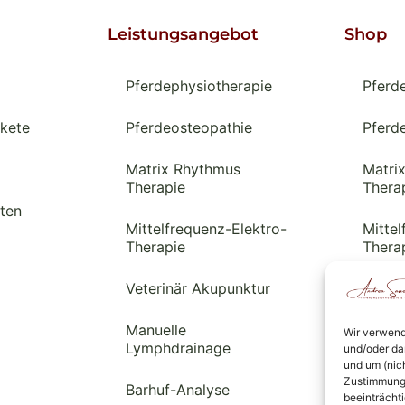
Leistungsangebot
Shop
Pferdephysiotherapie
Pferd
kete
Pferdeosteopathie
Pferd
Matrix Rhythmus
Matri
Therapie
Thera
ten
Mittelfrequenz-Elektro-
Mittel
Therapie
Thera
Veterinär Akupunktur
Veter
Manuelle
Manue
Wir verwend
Lymphdrainage
Lymph
und/oder da
und um (nic
Zustimmung 
Barhuf-Analyse
Barhu
beeinträcht