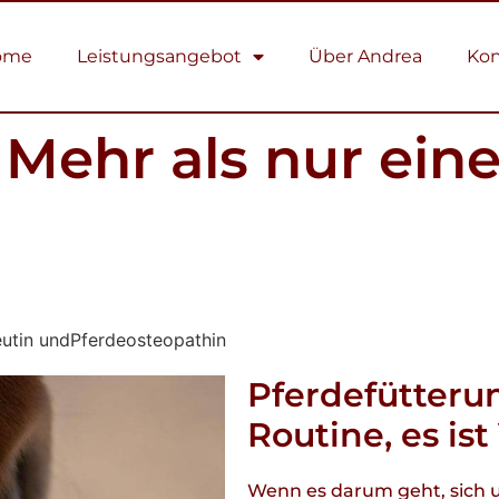
ome
Leistungsangebot
Über Andrea
Kon
Mehr als nur eine 
eutin undPferdeosteopathin
Pferdefütterun
Routine, es is
Wenn es darum geht, sich u