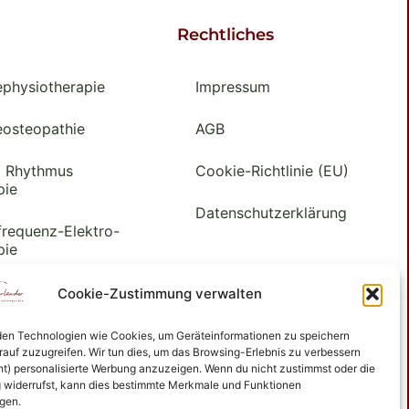
Rechtliches
ephysiotherapie
Impressum
eosteopathie
AGB
x Rhythmus
Cookie-Richtlinie (EU)
pie
Datenschutzerklärung
frequenz-Elektro-
pie
inär Akupunktur
Cookie-Zustimmung verwalten
lle
en Technologien wie Cookies, um Geräteinformationen zu speichern
drainage
rauf zuzugreifen. Wir tun dies, um das Browsing-Erlebnis zu verbessern
ht) personalisierte Werbung anzuzeigen. Wenn du nicht zustimmst oder die
widerrufst, kann dies bestimmte Merkmale und Funktionen
f-Analyse
igen.